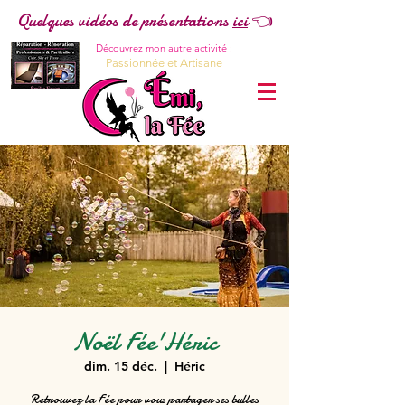
Quelques vidéos de présentations
ici
👈
Découvrez mon autre activité :
Passionnée et Artisane
Noël Fée'Héric
dim. 15 déc.
  |  
Héric
Retrouvez la Fée pour vous partager ses bulles