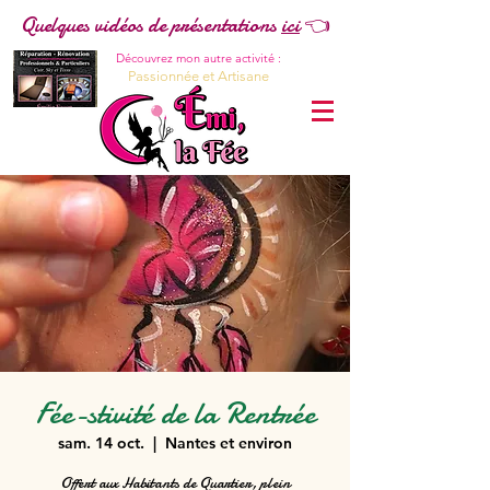
Quelques vidéos de présentations
ici
👈
Découvrez mon autre activité :
Passionnée et Artisane
Fée-stivité de la Rentrée
sam. 14 oct.
  |  
Nantes et environ
Offert aux Habitants de Quartier, plein