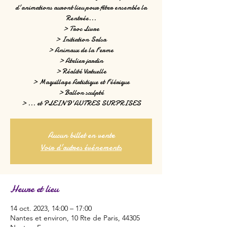
d'animations auront lieu pour fêter ensemble la
Rentrée...
> Troc Livre
> Initiation Salsa
> Animaux de la Ferme
> Atelier jardin
> Réalité Virtuelle
> Maquillage Artistique et Féérique
> Ballon sculpté
> ... et PLEIN D'AUTRES SURPRISES
Aucun billet en vente
Voir d'autres événements
Heure et lieu
14 oct. 2023, 14:00 – 17:00
Nantes et environ, 10 Rte de Paris, 44305