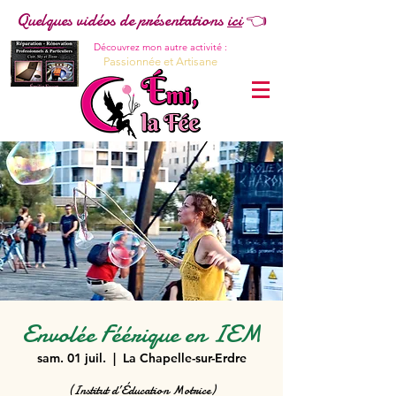
Quelques vidéos de présentations
ici
👈
Découvrez mon autre activité :
Passionnée et Artisane
Envolée Féérique en IEM
sam. 01 juil.
  |  
La Chapelle-sur-Erdre
(Institut d’Éducation Motrice)