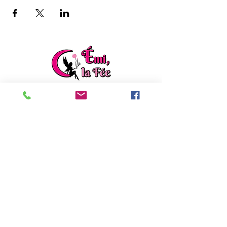
ladylafee.emilie@gmail.com
Grandchamp des Fontaines (44)
Formulaire de contact
EI Emilie FACON
Découvrez mon autre activité :
Emilie répare
,
rénove et créé