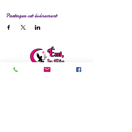
Partager cet événement
ladylafee.emilie@gmail.com
Grandchamp des Fontaines (44)
Formulaire de contact
EI Emilie FACON
Découvrez mon autre activité :
Emilie répare
,
rénove et créé