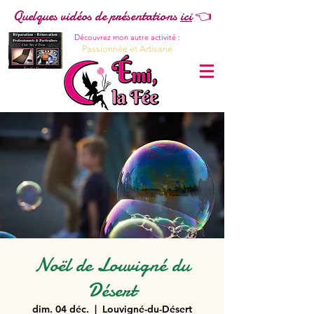
Quelques vidéos de présentations
ici
👈
Découvrez mon autre activité :
Passionnée et Artisane
Noël de Louvigné du
Désert
dim. 04 déc.
  |  
Louvigné-du-Désert