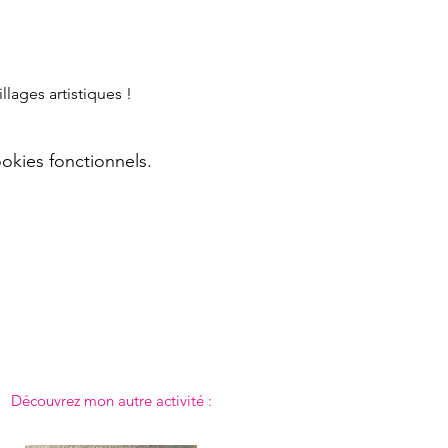
lages artistiques !
okies fonctionnels.
Découvrez mon autre activité :
Emilie répare
,
rénove et créé