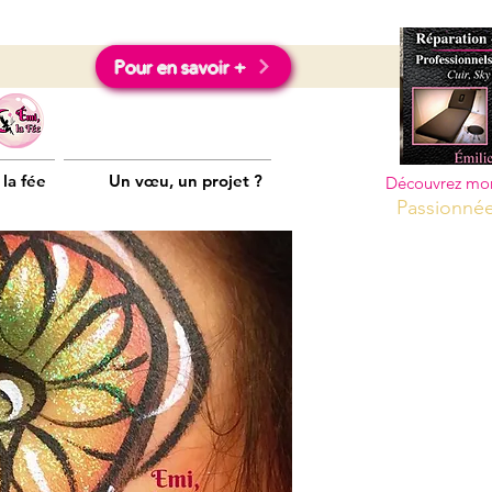
Pour en savoir +
 la fée
Un vœu, un projet ?
Découvrez mon 
Passionnée