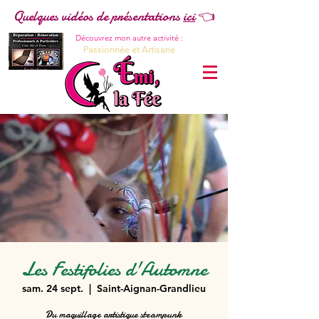
Quelques vidéos de présentations
ici
👈
Découvrez mon autre activité :
Passionnée et Artisane
Les Festifolies d'Automne
sam. 24 sept.
  |  
Saint-Aignan-Grandlieu
Du maquillage artistique steampunk