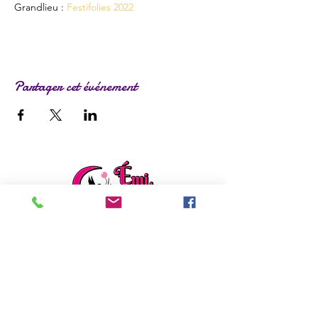
Grandlieu : 
Festifolies 2022
Partager cet événement
ladylafee.emilie@gmail.com
Grandchamp des Fontaines (44)
Formulaire de contact
EI Emilie FACON
Découvrez mon autre activité :