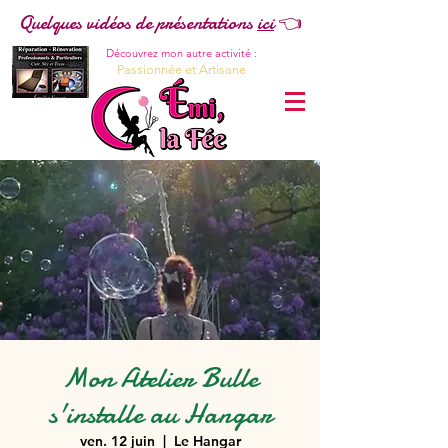
Quelques vidéos de présentations
ici
👈
Découvrez mon autre activité :
Passionnée et Artisane
Mon Atelier Bulle
s'installe au Hangar
ven. 12 juin
  |  
Le Hangar