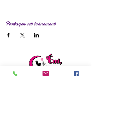
Partager cet événement
ladylafee.emilie@gmail.com
Grandchamp des Fontaines (44)
Formulaire de contact
EI Emilie FACON
Découvrez mon autre activité :
Emilie répare
,
rénove et créé