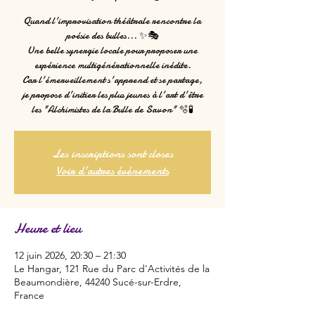
Quand l'improvisation théâtrale rencontre la
poésie des bulles... ✨🎭
Une belle synergie locale pour proposer une
expérience multigénérationnelle inédite.
Car l'émerveillement s'apprend et se partage,
je propose d'initier les plus jeunes à l'art d'être
les "Alchimistes de la Bulle de Savon" 🫧🧪
Les inscriptions sont closes
Voir d'autres événements
Heure et lieu
12 juin 2026, 20:30 – 21:30
Le Hangar, 121 Rue du Parc d'Activités de la
Beaumondière, 44240 Sucé-sur-Erdre,
France