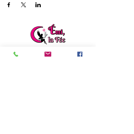
ladylafee.emilie@gmail.com
Grandchamp des Fontaines (44)
Formulaire de contact
EI Emilie FACON
Découvrez mon autre activité :
Emilie répare
,
rénove et créé