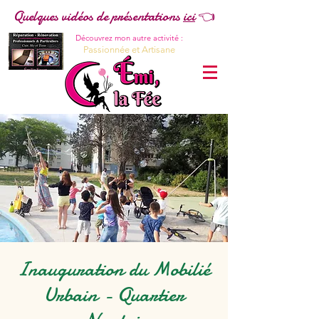
Quelques vidéos de présentations
ici
👈
Découvrez mon autre activité :
Passionnée et Artisane
Inauguration du Mobilié
Urbain - Quartier