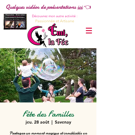
Quelques vidéos de présentations
ici
👈
Découvrez mon autre activité :
Passionnée et Artisane
Fête des Familles
jeu. 28 août
  |  
Savenay
Partager un moment magique et inoubliable en