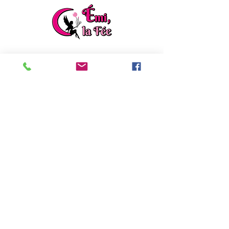
ladylafee.emilie@gmail.com
Grandchamp des Fontaines (44)
Formulaire de contact
EI Emilie FACON
Découvrez mon autre activité :
Emilie répare
,
rénove et créé