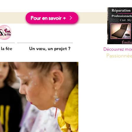
Pour en savoir +
 la fée
Un vœu, un projet ?
Découvrez mon 
Passionnée