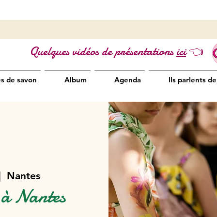
Quelques vidéos de présentations
ici
👈
es de savon
Album
Agenda
Ils parlents de
|  
Nantes
é à Nantes