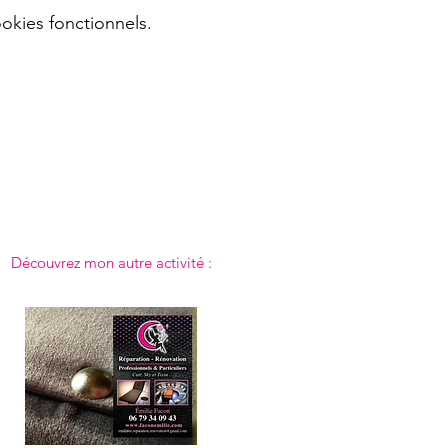
okies fonctionnels.
Découvrez mon autre activité :
Emilie répare
,
rénove et créé