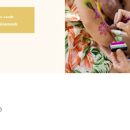
en vente
vénements
0