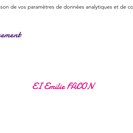
son de vos paramètres de données analytiques et de co
nement
EI Emilie FACON
ladylafee.emilie@gmail.com
Grandchamp des Fontaines (44)
Formulaire de contact