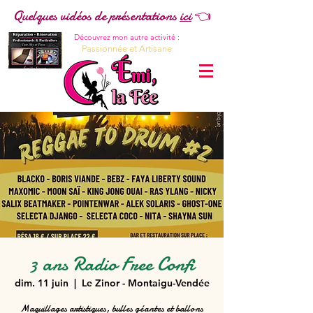
Quelques vidéos de présentations
ici
👈
Découvrez mon autre activité :
Passionnée et Artisane
3 ans Radio Free Confi
dim. 11 juin
  |  
Le Zinor - Montaigu-Vendée
Maquillages artistiques, bulles géantes et ballons