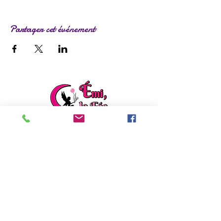
Partager cet événement
ladylafee.emilie@gmail.com
Grandchamp des Fontaines (44)
Formulaire de contact
EI Emilie FACON
Découvrez mon autre activité :
Emilie répare
,
rénove et créé