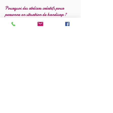
Pourquoi des ateliers créatifs pour
personne en situation de handicap ?
Partager un moment en groupe
Créer du lien
Se réaliser à travers une création
personnelle
Se découvrir de nouveaux centres d’intérêt
Pratiquer une gym des doigts, réveiller la
motricité
Une création collective et adaptée
Emi la Fée organise un travail collectif autour
d’un thème unique, par exemple :
décoration d’un miroir géant
À partir d’accessoires divers (fleurs, rubans,
récup'…) chacun·e va produire une création
personnelle, avec l’aide d’Emi la Fée et des
animateurs et animatrices présent·es
En fin d’atelier, chacun·e pourra admirer
l’œuvre d’art réalisée
et celle-ci pourra être
exposée au sein de l'établissement