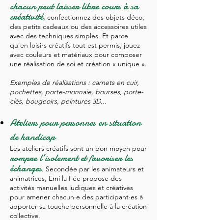
chacun peut laisser libre cours à sa
créativité
, confectionnez des objets déco,
des petits cadeaux ou des accessoires utiles
avec des
techniques simples. Et parce
qu’en loisirs créatifs tout est permis, jouez
avec couleurs et matériaux pour composer
un
e réalisation de soi et création « unique ».
Exemples de réalisations : carnets en cuir,
pochettes, porte-monnaie, bourses, porte-
clés, bougeoirs, peintures 3D...
Ateliers pour personnes en situation
de handicap
Les ateliers créatifs sont un bon moyen
pour
rompre l’isolement et favoriser les
échanges
. Secondée par les animateurs et
animatrices, Emi la Fée propose des
activités manuelles ludiques et c
réatives
pour amener chacun·e des participant·es à
apporter sa touche personnelle à la création
collective.